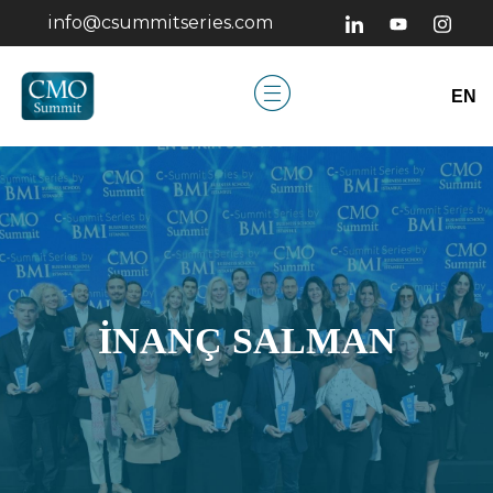
info@csummitseries.com
EN
İNANÇ SALMAN